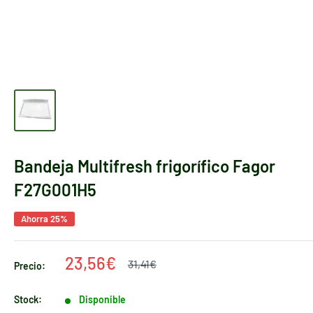
Bandeja Multifresh frigorífico Fagor
F27G001H5
Ahorra 25%
Precio
23,56€
Precio
31,41€
Precio:
habitual
de
venta
Stock:
Disponible