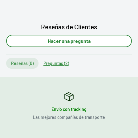
Sobrecarga de peso sobre la bandeja
Referencia:
F27G001H5
Sustituye a:
F27G002A2 / F27H002A8 / F27G003A0 /
Reseñas de Clientes
F27G001E7 / AS0000490 / F27G001F3 / F27G001B0
Posición:
sobre el segundo cajón del refrigerador
Hacer una pregunta
Marcas compatibles:
Fagor
Si tienes dudas sobre la compatibilidad o posición,
Reseñas (
0
)
Preguntas (
2
)
contáctanos y te ayudamos.
Envío con tracking
Las mejores compañías de transporte