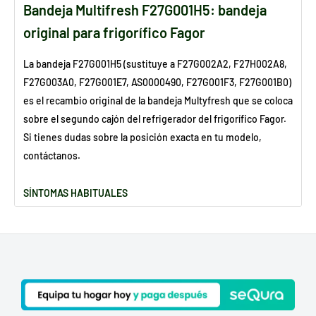
Bandeja Multifresh F27G001H5: bandeja
original para frigorífico Fagor
La bandeja F27G001H5 (sustituye a F27G002A2, F27H002A8,
F27G003A0, F27G001E7, AS0000490, F27G001F3, F27G001B0)
es el recambio original de la bandeja Multyfresh que se coloca
sobre el segundo cajón del refrigerador del frigorífico Fagor.
Si tienes dudas sobre la posición exacta en tu modelo,
contáctanos.
SÍNTOMAS HABITUALES
La bandeja está rota o agrietada
La bandeja no encaja correctamente en su posición
¿POR QUÉ SE ROMPE ESTA PIEZA?
Golpes accidentales al sacar o introducir el cajón