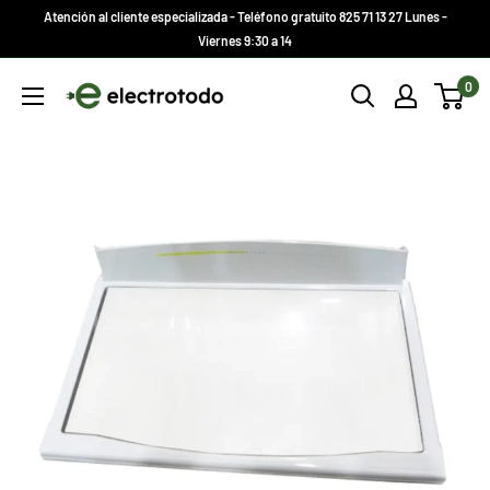
Ir
Atención al cliente especializada - Teléfono gratuito 825 71 13 27 Lunes -
directamente
Viernes 9:30 a 14
al
Electrotodo.es
0
contenido