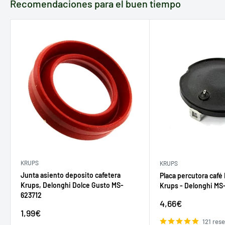
Recomendaciones para el buen tiempo
KRUPS
KRUPS
Junta asiento deposito cafetera
Placa percutora café
Krups, Delonghi Dolce Gusto MS-
Krups - Delonghi MS
623712
Precio
4,66€
de
Precio
1,99€
venta
de
121 res