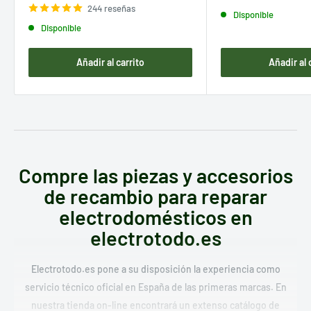
venta
244 reseñas
Disponible
Disponible
Añadir al carrito
Añadir al 
Compre las piezas y accesorios
de recambio para reparar
electrodomésticos en
electrotodo.es
Electrotodo.es pone a su disposición la experiencia como
servicio técnico oficial en España de las primeras marcas. En
nuestra tienda on-line encontrará un extenso catálogo de