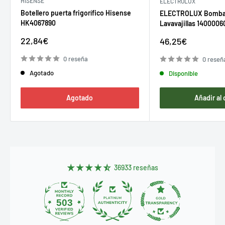
HISENSE
ELECTROLUX
Botellero puerta frigorífico Hisense
ELECTROLUX Bomba
HK4067890
Lavavajillas 1400006
Precio
22,84€
Precio
46,25€
de
de
venta
venta
0 reseña
0 reseñ
Agotado
Disponible
Agotado
Añadir al 
36933 reseñas
503
36.9K