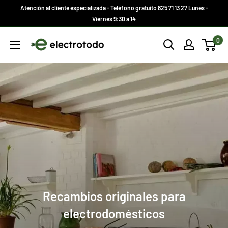
Ir
Atención al cliente especializada - Teléfono gratuito 825 71 13 27 Lunes -
directamente
Viernes 9:30 a 14
al
Electrotodo.es
0
contenido
Recambios originales para
electrodomésticos