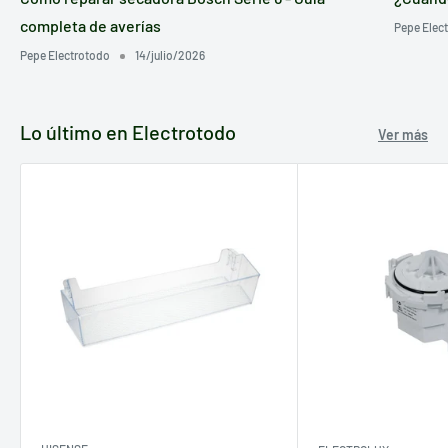
nuestros técnicos.
completa de averías
Pepe Elec
Pepe Electrotodo
14/julio/2026
Lo último en Electrotodo
Ver más