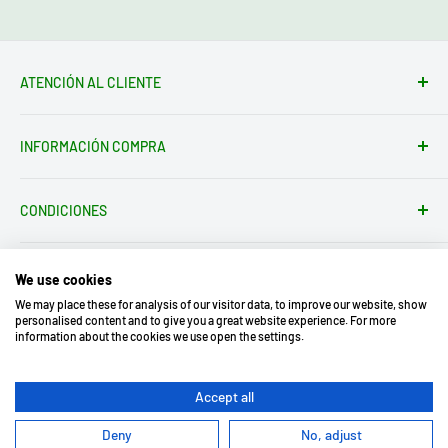
ATENCIÓN AL CLIENTE
Formulario de contacto
INFORMACIÓN COMPRA
tienda@electrotodo.es
Av. de América, 1, 45004 Toledo
Condiciones de Envío
Quiénes somos
CONDICIONES
Condiciones de Devolución
Instrucciones de Devolución
Aviso Legal
Formas de Pago
Condiciones Generales
We use cookies
We may place these for analysis of our visitor data, to improve our website, show
Política de Privacidad
personalised content and to give you a great website experience. For more
Política de Cookies
information about the cookies we use open the settings.
Aceptamos
Síguenos
Documentación para IAs
Copyright 2026 © Electrotodo S.L -
B45548559
Accept all
Todos los derechos reservados. Diseño web:
Deny
No, adjust