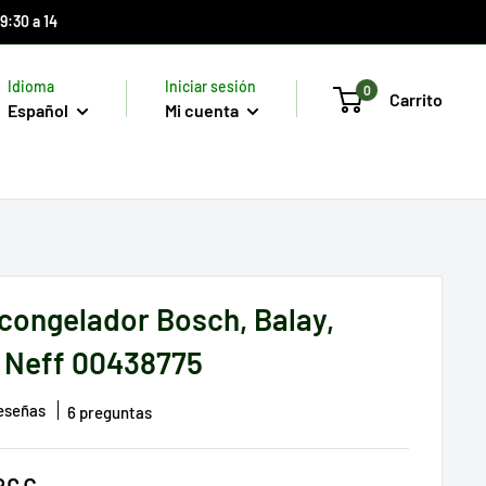
9:30 a 14
Idioma
Iniciar sesión
0
Carrito
Español
Mi cuenta
 congelador Bosch, Balay,
 Neff 00438775
reseñas
6 preguntas