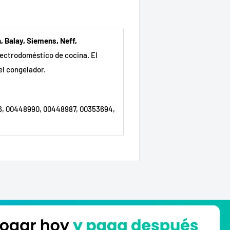
, Balay, Siemens, Neff,
lectrodoméstico de cocina. El
el congelador.
6, 00448990, 00448987, 00353694,