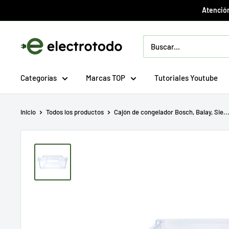
Ir
Atención
directamente
al
Electrotodo.es
contenido
Categorías
Marcas TOP
Tutoriales Youtube
Inicio
Todos los productos
Cajón de congelador Bosch, Balay, Sie..