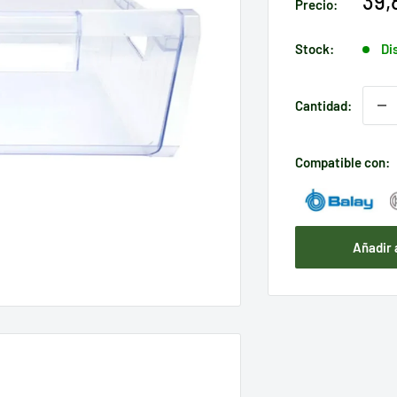
Pre
39,
Precio:
de
ven
Stock:
Di
Cantidad:
Compatible con:
Añadir 