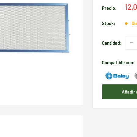
Pre
12,
Precio:
de
ven
Stock:
Di
Cantidad:
Compatible con:
Añadir 