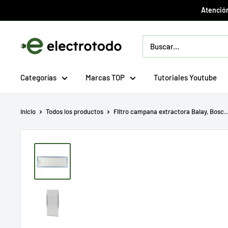
Ir
Atención
directamente
al
Electrotodo.es
contenido
Categorías
Marcas TOP
Tutoriales Youtube
Inicio
Todos los productos
Filtro campana extractora Balay, Bosc..