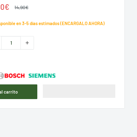
cio
00€
Precio
14,90€
habitual
ta
sponible en 3-5 días estimados (ENCARGALO AHORA)
al carrito