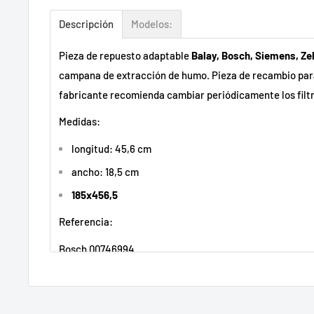
Descripción
Modelos:
Pieza de repuesto adaptable
Balay, Bosch, Siemens, Ze
campana de extracción de humo. Pieza de recambio par
fabricante recomienda cambiar periódicamente los filtr
Medidas:
longitud: 45,6 cm
ancho: 18,5 cm
185x456,5
Referencia:
Bosch 00746994
INDESIT 482000032240, 488000861321, C00302770, C00
WHIRLPOOL 482000009755, C00333929