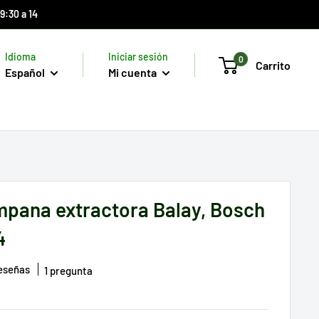
9:30 a 14
Idioma
Iniciar sesión
0
Carrito
Español
Mi cuenta
ampana extractora Balay, Bosch
4
reseñas
1 pregunta