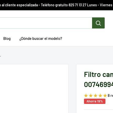
 al cliente especializada - Teléfono gratuito 825 71 13 27 Lunes - Viernes 
Blog
¿Dónde buscar el modelo?
.
Filtro c
0074699
8 
Ahorra 19%