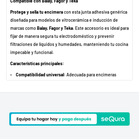
Compatible con Balay, Fagor y Teka
Protege y sella tu encimera
con esta junta adhesiva genérica
diseñada para modelos de vitrocerámica e inducción de
marcas como
Balay, Fagor y Teka
. Este accesorio es ideal para
fijar de manera segura tu electrodoméstico y prevenir
filtraciones de líquidos y humedades, manteniendo tu cocina
impecable y funcional.
Características principales:
Compatibilidad universal
: Adecuada para encimeras
convencionales de las principales marcas, lo que garantiza
un ajuste óptimo en tu vitrocerámica o placa de inducción.
Material sintético de alta calidad
: Diseñada para resistir el
calor, la humedad y el desgaste, proporcionando un
sellado duradero y eficaz.
Prevención de filtraciones
: Ayuda a evitar que líquidos y
residuos se filtren bajo la placa, protegiendo la superficie