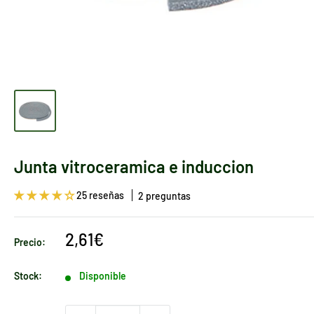
Junta vitroceramica e induccion
25 reseñas
2 preguntas
Precio
2,61€
Precio:
de
venta
Stock:
Disponible