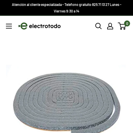
Ir
Atención al cliente especializada - Teléfono gratuito 825 71 13 27 Lunes -
directamente
Viernes 9:30 a 14
al
Electrotodo.es
0
contenido